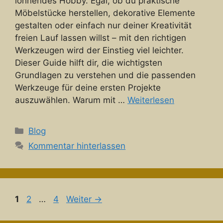
lohnendes Hobby. Egal, ob du praktische
Möbelstücke herstellen, dekorative Elemente
gestalten oder einfach nur deiner Kreativität
freien Lauf lassen willst – mit den richtigen
Werkzeugen wird der Einstieg viel leichter.
Dieser Guide hilft dir, die wichtigsten
Grundlagen zu verstehen und die passenden
Werkzeuge für deine ersten Projekte
auszuwählen. Warum mit …
Weiterlesen
Kategorien
Blog
Kommentar hinterlassen
Seite
Seite
Seite
1
2
…
4
Weiter
→